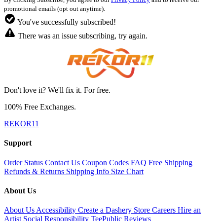
promotional emails (opt out anytime).
You've successfully subscribed!
There was an issue subscribing, try again.
Don't love it? We'll fix it. For free.
100% Free Exchanges.
REKOR11
Support
Order Status
Contact Us
Coupon Codes
FAQ
Free Shipping
Refunds & Returns
Shipping Info
Size Chart
About Us
About Us
Accessibility
Create a Dashery Store
Careers
Hire an
Artist
Social Responsibility
TeePublic Reviews