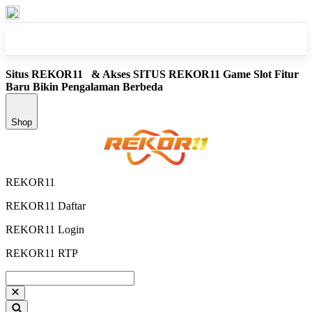
🔥 REKOR11 Game 
Situs REKOR11
& Akses SITUS REKOR11 Game Slot Fitur
Baru Bikin Pengalaman Berbeda
Shop
REKOR11
REKOR11 Daftar
REKOR11 Login
REKOR11 RTP