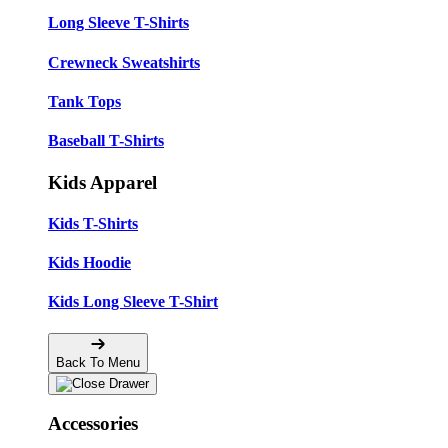
Long Sleeve T-Shirts
Crewneck Sweatshirts
Tank Tops
Baseball T-Shirts
Kids Apparel
Kids T-Shirts
Kids Hoodie
Kids Long Sleeve T-Shirt
Back To Menu
Accessories