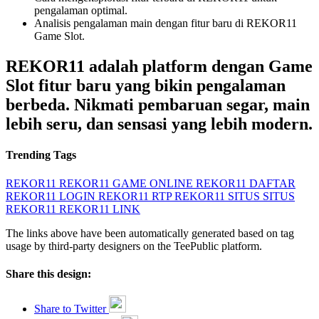
pengalaman optimal.
Analisis pengalaman main dengan fitur baru di REKOR11
Game Slot.
REKOR11 adalah platform dengan Game
Slot fitur baru yang bikin pengalaman
berbeda. Nikmati pembaruan segar, main
lebih seru, dan sensasi yang lebih modern.
Trending Tags
REKOR11
REKOR11 GAME ONLINE
REKOR11 DAFTAR
REKOR11 LOGIN
REKOR11 RTP
REKOR11 SITUS
SITUS
REKOR11
REKOR11 LINK
The links above have been automatically generated based on tag
usage by third-party designers on the TeePublic platform.
Share this design:
Share to Twitter