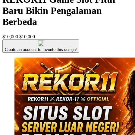
Baru Bikin Pengalaman
Berbeda
$10,000
$10,000
Create an account to favorite this design!