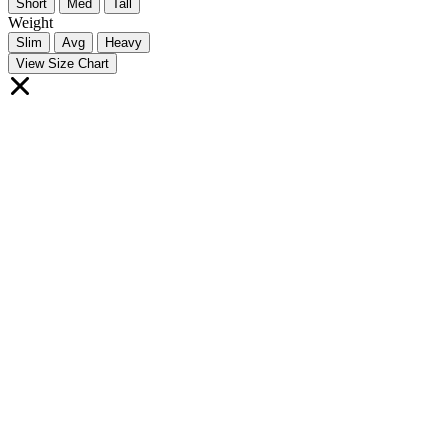
Short
Med
Tall
Weight
Slim
Avg
Heavy
View Size Chart