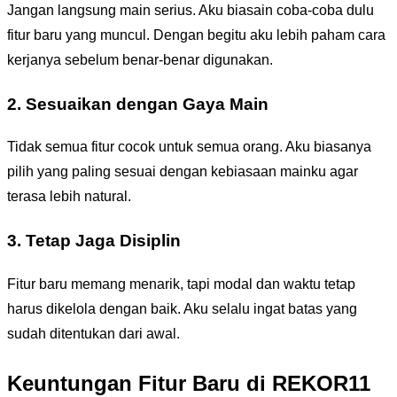
Jangan langsung main serius. Aku biasain coba-coba dulu
fitur baru yang muncul. Dengan begitu aku lebih paham cara
kerjanya sebelum benar-benar digunakan.
2. Sesuaikan dengan Gaya Main
Tidak semua fitur cocok untuk semua orang. Aku biasanya
pilih yang paling sesuai dengan kebiasaan mainku agar
terasa lebih natural.
3. Tetap Jaga Disiplin
Fitur baru memang menarik, tapi modal dan waktu tetap
harus dikelola dengan baik. Aku selalu ingat batas yang
sudah ditentukan dari awal.
Keuntungan Fitur Baru di REKOR11