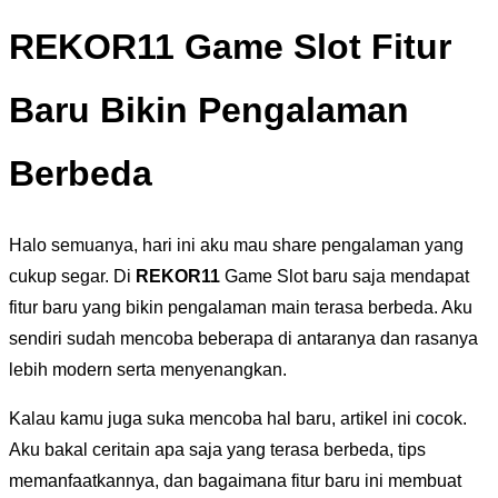
REKOR11 Game Slot Fitur
Baru Bikin Pengalaman
Berbeda
Halo semuanya, hari ini aku mau share pengalaman yang
cukup segar. Di
REKOR11
Game Slot baru saja mendapat
fitur baru yang bikin pengalaman main terasa berbeda. Aku
sendiri sudah mencoba beberapa di antaranya dan rasanya
lebih modern serta menyenangkan.
Kalau kamu juga suka mencoba hal baru, artikel ini cocok.
Aku bakal ceritain apa saja yang terasa berbeda, tips
memanfaatkannya, dan bagaimana fitur baru ini membuat