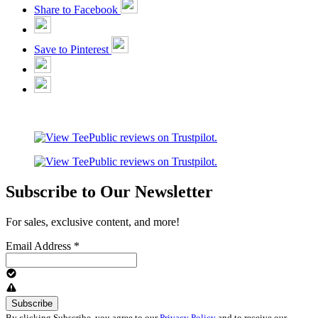
Share to Facebook
Save to Pinterest
Subscribe to Our Newsletter
For sales, exclusive content, and more!
Email Address
*
By clicking Subscribe, you agree to our
Privacy Policy
and to receive our