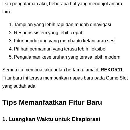
Dari pengalaman aku, beberapa hal yang menonjol antara
lain:
Tampilan yang lebih rapi dan mudah dinavigasi
Respons sistem yang lebih cepat
Fitur pendukung yang membantu kelancaran sesi
Pilihan permainan yang terasa lebih fleksibel
Pengalaman keseluruhan yang terasa lebih modern
Semua itu membuat aku betah berlama-lama di
REKOR11
.
Fitur baru ini terasa memberikan napas baru pada Game Slot
yang sudah ada.
Tips Memanfaatkan Fitur Baru
1. Luangkan Waktu untuk Eksplorasi